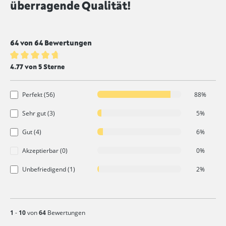
überragende Qualität!
64 von 64 Bewertungen
Durchschnittliche Bewertung von 4.7 von 5 Sternen
4.77 von 5 Sterne
Perfekt (56)
88%
Sehr gut (3)
5%
Gut (4)
6%
Akzeptierbar (0)
0%
Unbefriedigend (1)
2%
1
-
10
von
64
Bewertungen