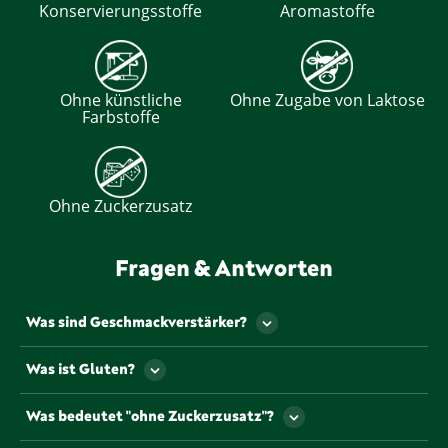
Konservierungsstoffe
Aromastoffe
Ohne künstliche
Ohne Zugabe von Laktose
Farbstoffe
Ohne Zuckerzusatz
Fragen & Antworten
Was sind Geschmackverstärker?
Als Geschmackverstärker werden jene
Was ist Gluten?
Lebensmittelzusatzstoffe bezeichnet, die den
Geschmack und/oder den Geruch eines
Gluten ist ein Eiweiß, dass u.a. natürlicherweise in
Was bedeutet "ohne Zuckerzusatz"?
Lebensmittels verstärken. Gekennzeichnet werden
einigen Getreiden vorkommt.
müssen Geschmacksverstärker mit so genannten „E-