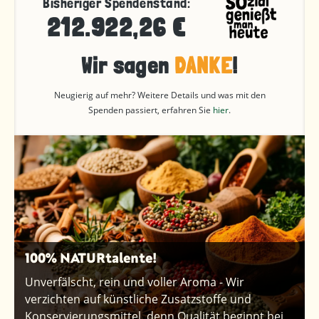
Bisheriger Spendenstand:
212.922,26 €
Wir sagen
DANKE
!
Neugierig auf mehr? Weitere Details und was mit den
Spenden passiert, erfahren Sie
hier
.
100% NATURtalente!
Unverfälscht, rein und voller Aroma - Wir
verzichten auf künstliche Zusatzstoffe und
Konservierungsmittel, denn Qualität beginnt bei