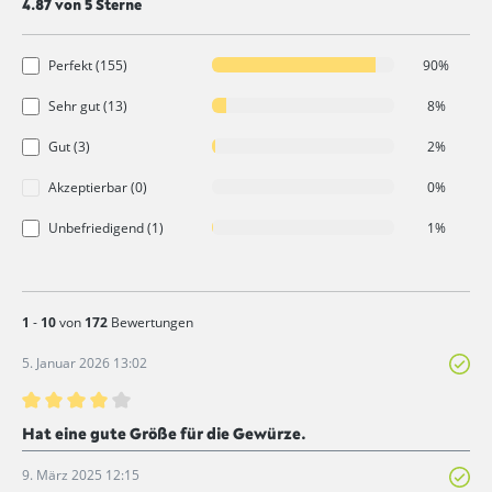
Durchschnittliche Bewertung von 4.8 von 5 Sternen
4.87 von 5 Sterne
Perfekt (155)
90%
Sehr gut (13)
8%
Gut (3)
2%
Akzeptierbar (0)
0%
Unbefriedigend (1)
1%
1
-
10
von
172
Bewertungen
5. Januar 2026 13:02
Bewertung mit 4 von 5 Sternen
Hat eine gute Größe für die Gewürze.
9. März 2025 12:15