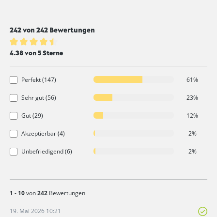
242 von 242 Bewertungen
Durchschnittliche Bewertung von 4.3 von 5 Sternen
4.38 von 5 Sterne
Perfekt (147)
61%
Sehr gut (56)
23%
Gut (29)
12%
Akzeptierbar (4)
2%
Unbefriedigend (6)
2%
1
-
10
von
242
Bewertungen
19. Mai 2026 10:21