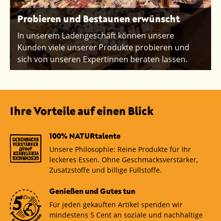
Probieren und Bestaunen erwünscht
In unserem Ladengeschäft können unsere
Kunden viele unserer Produkte probieren und
sich von unseren Expertinnen beraten lassen.
Ihre Vorteile auf einen Blick
100% NATURtalente
Unsere Philosophie: Reine Produkte für Ihr
leckeres Essen. Ohne Geschmacksverstärker,
Zusatzstoffe und billige Füllstoffe.
Genießen und Gutes tun
Für jeden gekauften Artikel spenden wir
mindestens 5 Cent an soziale und nachhaltige