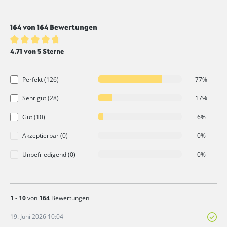
164 von 164 Bewertungen
Durchschnittliche Bewertung von 4.7 von 5 Sternen
4.71 von 5 Sterne
Perfekt (126)
77%
Sehr gut (28)
17%
Gut (10)
6%
Akzeptierbar (0)
0%
Unbefriedigend (0)
0%
1
-
10
von
164
Bewertungen
19. Juni 2026 10:04