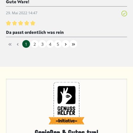
Gute Ware!
29. Mai 2022 14:47
Bewertung mit 5 von 5 Sternen
Da passt ordentlich was rein
1
2
3
4
5
Genießen & Gutes tun!