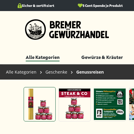
springen
Sicher & zertifiziert
Zur Hauptnavigation springen
5 Cent Spende je Produkt
Alle Kategorien
Gewürze & Kräuter
Alle Kategorien
Geschenke
Genussreisen
Bildergalerie überspringen