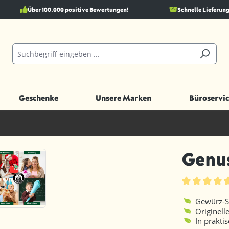
Über 100.000 positive Bewertungen!
Schnelle Lieferung
Geschenke
Unsere Marken
Büroservic
Genus
Durchschnittl
Gewürz-S
Originell
In prakti