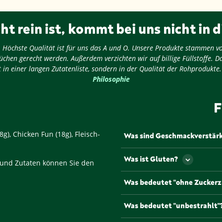
ht rein ist, kommt bei uns nicht in d
ug: Höchste Qualität ist für uns das A und O. Unsere Produkte stammen v
chen gerecht werden. Außerdem verzichten wir auf billige Füllstoffe. D
 in einer langen Zutatenliste, sondern in der Qualität der Rohprodukte
Philosophie
F
), Chicken Fun (18g), Fleisch-
Was sind Geschmackverstär
Als Geschmackverstärker werd
Was ist Gluten?
 und Zutaten können Sie den
Geschmack und/oder den Geru
werden müssen Geschmacksve
Gluten ist ein Eiweiß, dass u
Was bedeutet "ohne Zuckerz
gängigsten und bekannteste
Natriumglutamat, die mit de
Lebensmittel, die mit diesem
Was bedeutet "unbestrahlt"
Zuckerzusätzen oder anderen