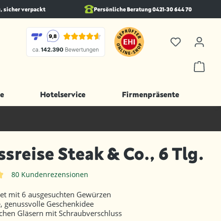
, sicher verpackt
Persönliche Beratung 0421-30 644 70
e
Hotelservice
Firmenpräsente
sreise Steak & Co., 6 Tlg.
80 Kundenrezensionen
iche Bewertung von 4.9 von 5 Sternen
et mit 6 ausgesuchten Gewürzen
e, genussvolle Geschenkidee
schen Gläsern mit Schraubverschluss