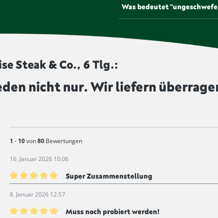
Um die Haltbarkeit zu verlän
Was bedeutet "ungeschwefe
Gesetz bestrahlt werden. Pr
werden von uns unbestrahlt 
Einige Lebensmittel, etwa Tr
verlängern und dem Produkt e
diesem Symbol gekennzeichne
e Steak & Co., 6 Tlg.:
eden nicht nur. Wir liefern überrage
1
-
10
von
80
Bewertungen
16. Januar 2026 10:06
Super Zusammenstellung
Bewertung mit 5 von 5 Sternen
8. Januar 2026 12:57
Muss noch probiert werden!