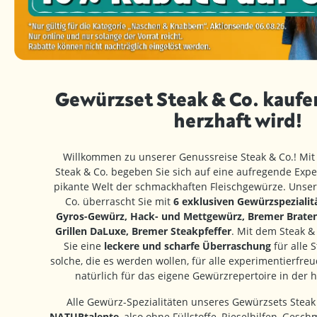
Gewürzset Steak & Co. kaufe
herzhaft wird!
Willkommen zu unserer Genussreise Steak & Co.! Mi
Steak & Co. begeben Sie sich auf eine aufregende Exped
pikante Welt der schmackhaften Fleischgewürze. Unser
Co. überrascht Sie mit
6 exklusiven Gewürzspezialität
Gyros-Gewürz, Hack- und Mettgewürz, Bremer Brate
Grillen DaLuxe, Bremer Steakpfeffer
. Mit dem Steak &
Sie eine
leckere und scharfe Überraschung
für alle 
solche, die es werden wollen, für alle experimentierfr
natürlich für das eigene Gewürzrepertoire in der 
Alle Gewürz-Spezialitäten unseres Gewürzsets Steak
NATURtalente
, also ohne Füllstoffe, Rieselhilfen, Gesc