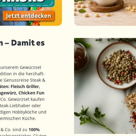
n – Damit es
t unserem Gewürzset
ition in die herzhaft-
e Genussreise Steak &
en: Fleisch Griller,
ngewürz, Chicken Fun
 Co. Gewürzset kaufen
Steak-Liebhaber oder
eudigen Hobbyköche und
heimischen Küche.
 & Co. sind zu
100%
hmacksverstärker, Gluten