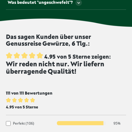
Glutaminsäure und Natriumglutamat, die mit den E-
Was bedeutet "ungeschwefelt"?
getrocknete Kräuter und Gewürze laut Gesetz
Nummern E 620 bzw. E 621 gekennzeichnet sind.
bestrahlt werden. Produkte mit diesem Symbol
Einige Lebensmittel, etwa Trockenfrüchte, werden
wurden nicht bestrahlt und werden von uns
geschwefelt, um die Haltbarkeit zu verlängern und
unbestrahlt angeboten.
dem Produkt eine intensivere Farbe zu geben.
Lebensmittel, die mit diesem Symbol
Das sagen Kunden über unser
gekennzeichnet sind, werden ungeschwefelt
Genussreise Gewürze, 6 Tlg.:
produziert.
4.95 von 5 Sterne zeigen:
Wir reden nicht nur. Wir liefern
Durchschnittliche Bewertung von 4.9 von 5 Sternen
überragende Qualität!
111 von 111 Bewertungen
Durchschnittliche Bewertung von 4.9 von 5 Sternen
4.95 von 5 Sterne
Perfekt (106)
95%