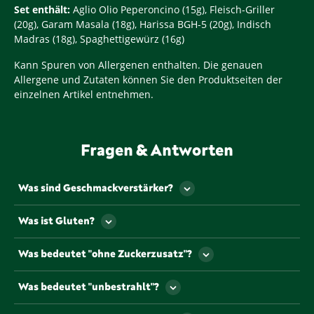
Set enthält:
Aglio Olio Peperoncino (15g), Fleisch-Griller
(20g), Garam Masala (18g), Harissa BGH-5 (20g), Indisch
Madras (18g), Spaghettigewürz (16g)
Kann Spuren von Allergenen enthalten. Die genauen
Allergene und Zutaten können Sie den Produktseiten der
einzelnen Artikel entnehmen.
Fragen & Antworten
Was sind Geschmackverstärker?
Als Geschmackverstärker werden jene
Was ist Gluten?
Lebensmittelzusatzstoffe bezeichnet, die den
Geschmack und/oder den Geruch eines
Gluten ist ein Eiweiß, dass u.a. natürlicherweise in
Was bedeutet "ohne Zuckerzusatz"?
Lebensmittels verstärken. Gekennzeichnet werden
einigen Getreiden vorkommt.
müssen Geschmacksverstärker mit so genannten „E-
Lebensmittel, die mit diesem Symbol
Nummern“. Die beiden gängigsten und
Was bedeutet "unbestrahlt"?
gekennzeichnet sind, sind frei von Zuckerzusätzen
bekanntesten Geschmacksverstärker sind
oder anderen süßenden Zusatzstoffen.
Um die Haltbarkeit zu verlängern, dürfen