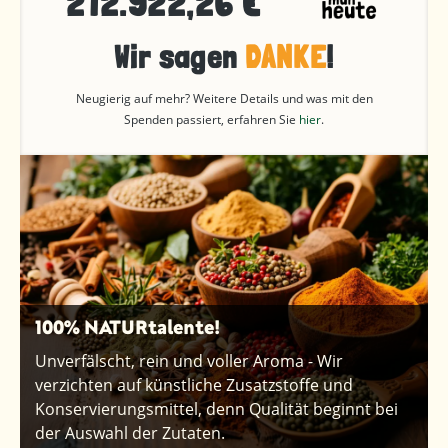
212.922,26 €
Wir sagen
DANKE
!
Neugierig auf mehr? Weitere Details und was mit den
Spenden passiert, erfahren Sie
hier
.
100% NATURtalente!
Unverfälscht, rein und voller Aroma - Wir
verzichten auf künstliche Zusatzstoffe und
Konservierungsmittel, denn Qualität beginnt bei
der Auswahl der Zutaten.