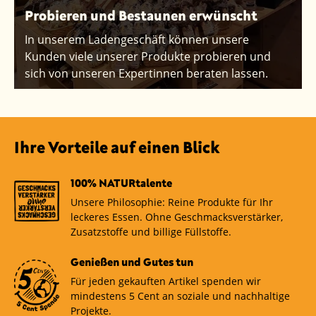
Probieren und Bestaunen erwünscht
In unserem Ladengeschäft können unsere
Kunden viele unserer Produkte probieren und
sich von unseren Expertinnen beraten lassen.
Ihre Vorteile auf einen Blick
100% NATURtalente
Unsere Philosophie: Reine Produkte für Ihr
leckeres Essen. Ohne Geschmacksverstärker,
Zusatzstoffe und billige Füllstoffe.
Genießen und Gutes tun
Für jeden gekauften Artikel spenden wir
mindestens 5 Cent an soziale und nachhaltige
Projekte.