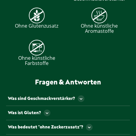
Ohne Glutenzusatz
Ohne künstliche
Aromastoffe
Ohne künstliche
Farbstoffe
Fragen & Antworten
Was sind Geschmackverstärker?
Als Geschmackverstärker werden jene
Was ist Gluten?
Lebensmittelzusatzstoffe bezeichnet, die den
Geschmack und/oder den Geruch eines
Gluten ist ein Eiweiß, dass u.a. natürlicherweise in
Was bedeutet "ohne Zuckerzusatz"?
Lebensmittels verstärken. Gekennzeichnet werden
einigen Getreiden vorkommt.
müssen Geschmacksverstärker mit so genannten „E-