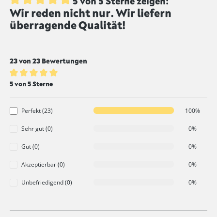
5 von 5 Sterne zeigen:
Wir reden nicht nur. Wir liefern
Durchschnittliche Bewertung von 5 von 5 Sternen
überragende Qualität!
23 von 23 Bewertungen
Durchschnittliche Bewertung von 5 von 5 Sternen
5 von 5 Sterne
Perfekt (23)
100%
Sehr gut (0)
0%
Gut (0)
0%
Akzeptierbar (0)
0%
Unbefriedigend (0)
0%