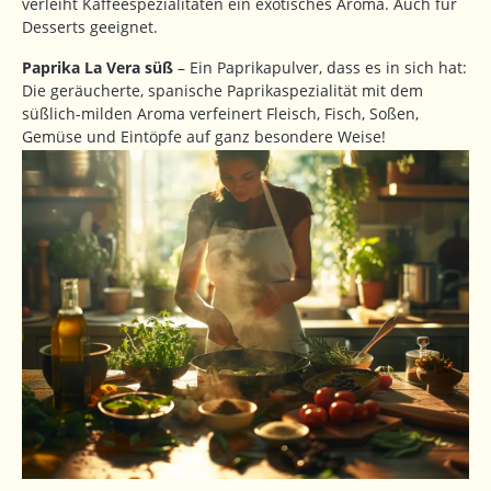
verleiht Kaffeespezialitäten ein exotisches Aroma. Auch für
Desserts geeignet.
Paprika La Vera süß
– Ein Paprikapulver, dass es in sich hat:
Die geräucherte, spanische Paprikaspezialität mit dem
süßlich-milden Aroma verfeinert Fleisch, Fisch, Soßen,
Gemüse und Eintöpfe auf ganz besondere Weise!