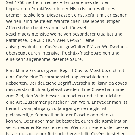
Seit 1760 ziert ein freches Affenpaar eines der vier
imposanten Prunkfässer in der Historischen Halle des
Bremer Ratskellers. Diese Fässer, einst gefüllt mit erlesenen
Weinen, sind heute ein Wahrzeichen. Die lebenslustigen
Affen stehen heute symbolisch für zwei
geschmacksintensive Weine von besonderer Qualität und
Raffinesse. Die „EDITION AFFENFASS" – eine
außergewöhnliche Cuvée ausgewählter Pfälzer Weißweine –
überzeugt durch intensive, fruchtig-frische Aromen und
eine sehr angenehme, dezente Säure.
Eine kleine Erklärung zum Begriff Cuvée: Meist bezeichnet
eine Cuvée eine Zusammenstellung verschiedener
Rebsorten. Der deutsche Begriff „Verschnitt" kann da etwas
missverständlich aufgefasst werden. Eine Cuvée hat immer
zum Ziel, den Wein besser zu machen und ist mitnichten
eine Art „Zusammenpanschen" von Wein. Entweder man ist
bemüht, von Jahrgang zu Jahrgang eine möglichst
gleichwertige Komposition in der Flasche anbieten zu
können. Oder aber man ist bestrebt, durch die Kombination
verschiedener Rebsorten einen Wein zu kreieren, der besser
ist als nur aus einer Rebsorte hergestellt. Cuvées bestehen