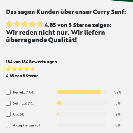
Lebensmittel, die mit diesem Symbol
Das sagen Kunden über unser Curry Senf:
gekennzeichnet sind, werden ungeschwefelt
produziert.
4.85 von 5 Sterne zeigen:
Wir reden nicht nur. Wir liefern
Durchschnittliche Bewertung von 4.8 von 5 Sternen
überragende Qualität!
184 von 184 Bewertungen
Durchschnittliche Bewertung von 4.8 von 5 Sternen
4.85 von 5 Sterne
Perfekt (164)
89%
Sehr gut (15)
8%
Gut (4)
2%
Akzeptierbar (0)
0%