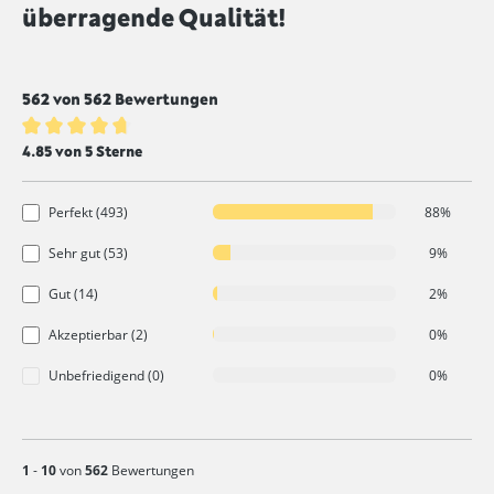
überragende Qualität!
562 von 562 Bewertungen
Durchschnittliche Bewertung von 4.8 von 5 Sternen
4.85 von 5 Sterne
Perfekt (493)
88%
Sehr gut (53)
9%
Gut (14)
2%
Akzeptierbar (2)
0%
Unbefriedigend (0)
0%
1
-
10
von
562
Bewertungen