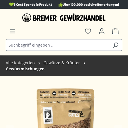
5 Cent Spende je Produkt
Über 100.000 positive Bewertungen!
alt springen
Alle Kategorien
Gewürze & Kräuter
Gewürzmischungen
Bildergalerie überspringen