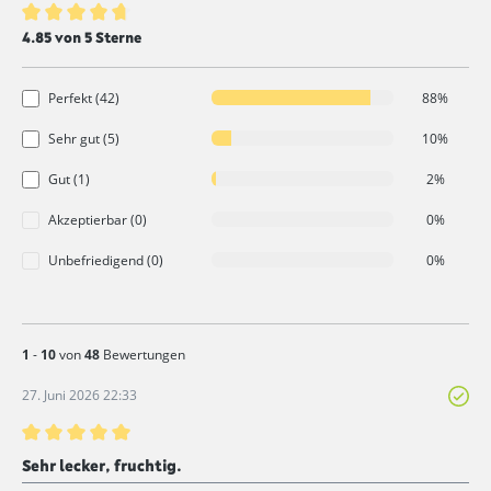
Durchschnittliche Bewertung von 4.8 von 5 Sternen
4.85 von 5 Sterne
Perfekt (42)
88%
Sehr gut (5)
10%
Gut (1)
2%
Akzeptierbar (0)
0%
Unbefriedigend (0)
0%
1
-
10
von
48
Bewertungen
27. Juni 2026 22:33
Bewertung mit 5 von 5 Sternen
Sehr lecker, fruchtig.