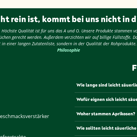
ht rein ist, kommt bei uns nicht in d
ug: Höchste Qualität ist für uns das A und O. Unsere Produkte stammen v
chen gerecht werden. Außerdem verzichten wir auf billige Füllstoffe. D
 in einer langen Zutatenliste, sondern in der Qualität der Rohprodukte
Philosophie
F
Wie lange sind leicht säuerl
Leicht säuerliche getrocknete
Wofür eignen sich leicht säu
Monate haltbar. Um ihre Fris
luftdichten Behälter an eine
Diese Aprikosen sind ein vie
Woher stammen Aprikosen?
eschmacksverstärker
Verfeinern von Müslis, Joghur
herzhaften Gerichten wie Sal
Aprikosen stammen ursprüngl
Wie sollten leicht säuerlic
bieten.
um das heutige Armenien und
efeextrakte