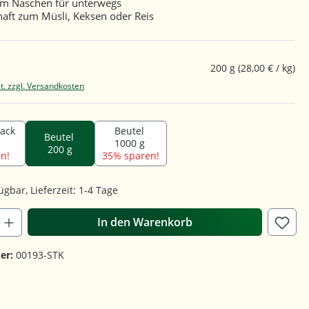
um Naschen für unterwegs
aft zum Müsli, Keksen oder Reis
200 g
(28,00 € / kg)
t. zzgl. Versandkosten
Pack
Beutel
Beutel
1000 g
200 g
n!
35% sparen!
ügbar, Lieferzeit: 1-4 Tage
In den Warenkorb
er:
00193-STK