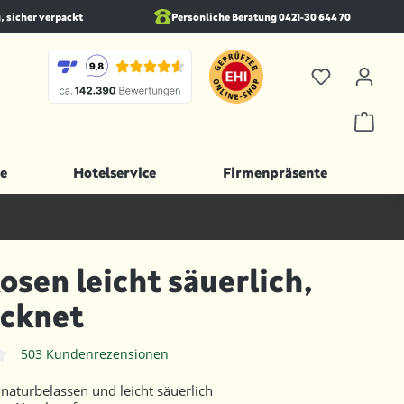
, sicher verpackt
Persönliche Beratung 0421-30 644 70
e
Hotelservice
Firmenpräsente
osen leicht säuerlich,
ocknet
503 Kundenrezensionen
iche Bewertung von 4.6 von 5 Sternen
 naturbelassen und leicht säuerlich