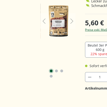
Lecker z
Schmackh
5,60 €
Preise exkl. MwS
Beutel 3er 
600 g
22% spare
Sofort verf
Artikelnumm