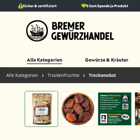
springen
Sicher & zertifiziert
Zur Hauptnavigation springen
5 Cent Spende je Produkt
Alle Kategorien
Gewürze & Kräuter
Alle Kategorien
Trockenfrüchte
Trockenobst
Bildergalerie überspringen