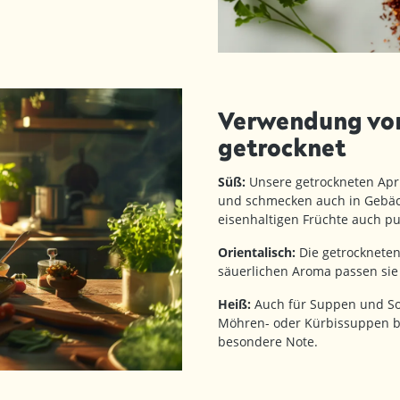
Verwendung von 
getrocknet
Süß:
Unsere getrockneten Apri
und schmecken auch in Gebäck
eisenhaltigen Früchte auch pu
Orientalisch:
Die getrockneten
säuerlichen Aroma passen sie 
Heiß:
Auch für Suppen und Soß
Möhren- oder Kürbissuppen b
besondere Note.