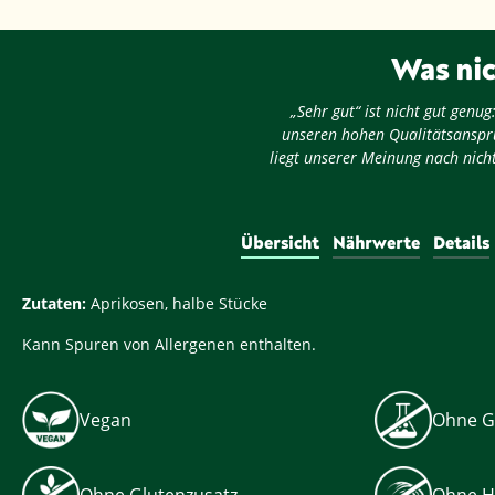
Was nic
„Sehr gut“ ist nicht gut gen
unseren hohen Qualitätsansprü
liegt unserer Meinung nach nicht
Übersicht
Nährwerte
Details
Zutaten:
Aprikosen, halbe Stücke
Kann Spuren von Allergenen enthalten.
Vegan
Ohne G
Ohne Glutenzusatz
Ohne H