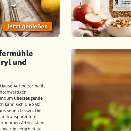
ffermühle
cryl und
m Hause AdHoc zermahlt
 hochwertigen
 rundum
überzeugende
h kann sich die Salz-
aus sehen lassen. Die
und transparentem
nternehmen AdHoc steht
hwertig verarbeitete