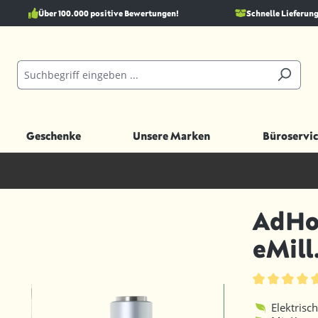
Über 100.000 positive Bewertungen!
Schnelle Lieferung
Geschenke
Unsere Marken
Büroservic
AdHoc
eMill
Durchschnittl
Elektrisc