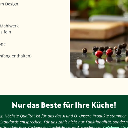
em Design.
 Mahlwerk
s fein
ppe
umfang enthalten)
Nur das Beste für Ihre Küche!
nug: Höchste Qualität ist für uns das A und O. Unsere Produkte stammen
 Standards entsprechen. Für uns zählt nicht nur Funktionalität, sondern
s Zubehör Ihre Küchenarbeit erleichtert und verschönert.
Erfahren Sie