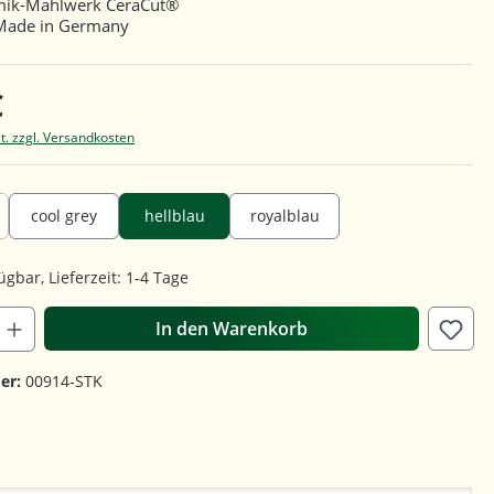
mik-Mahlwerk CeraCut®
 Made in Germany
€
t. zzgl. Versandkosten
cool grey
hellblau
royalblau
ügbar, Lieferzeit: 1-4 Tage
In den Warenkorb
er:
00914-STK