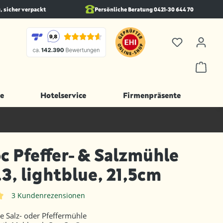
, sicher verpackt
Persönliche Beratung 0421-30 644 70
e
Hotelservice
Firmenpräsente
 Pfeffer- & Salzmühle
.3, lightblue, 21,5cm
3 Kundenrezensionen
iche Bewertung von 5 von 5 Sternen
he Salz- oder Pfeffermühle