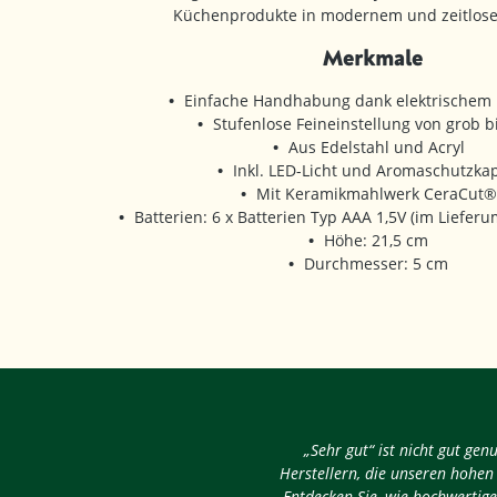
Küchenprodukte in modernem und zeitlos
Merkmale
Einfache Handhabung dank elektrischem
Stufenlose Feineinstellung von grob bi
Aus Edelstahl und Acryl
Inkl. LED-Licht und Aromaschutzka
Mit Keramikmahlwerk CeraCut®
Batterien: 6 x Batterien Typ AAA 1,5V (im Liefer
Höhe: 21,5 cm
Durchmesser: 5 cm
„Sehr gut“ ist nicht gut ge
Herstellern, die unseren hohen
Entdecken Sie, wie hochwertige