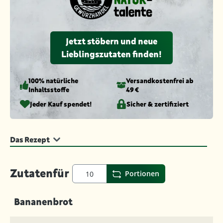
Jetzt stöbern und neue
Lieblingszutaten finden!
100% natürliche
Versandkosten­frei ab
Inhaltsstoffe
49 €
Jeder Kauf spendet!
Sicher & zertifiziert
Das Rezept
Zutaten
für
Portionen
Bananenbrot