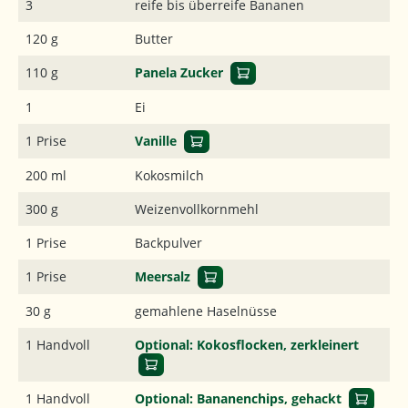
3
reife bis überreife Bananen
120 g
Butter
110 g
Panela Zucker
1
Ei
1 Prise
Vanille
200 ml
Kokosmilch
300 g
Weizenvollkornmehl
1 Prise
Backpulver
1 Prise
Meersalz
30 g
gemahlene Haselnüsse
1 Handvoll
Optional: Kokosflocken, zerkleinert
1 Handvoll
Optional: Bananenchips, gehackt