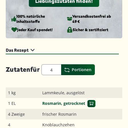
Lieblingszutaten finden!
100% natürliche
Versandkosten­frei ab
Inhaltsstoffe
49 €
Jeder Kauf spendet!
Sicher & zertifiziert
Das Rezept
Zutaten
für
Portionen
1 kg
Lammkeule, ausgelöst
1 EL
Rosmarin, getrocknet
4 Zweige
frischer Rosmarin
4
Knoblauchzehen