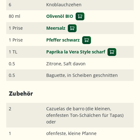
6
Knoblauchzehen
80 ml
Olivenöl BIO
1 Prise
Meersalz
1 Prise
Pfeffer schwarz
1 TL
Paprika la Vera Style scharf
0.5
Zitrone, Saft davon
0.5
Baguette, in Scheiben geschnitten
Zubehör
2
Cazuelas de barro (die kleinen,
ofenfesten Ton-Schälchen für Tapas)
oder
1
ofenfeste, kleine Pfanne