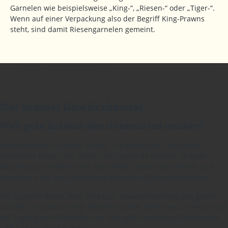
Garnelen wie beispielsweise „King-“, „Riesen-“ oder „Tiger-“.
Wenn auf einer Verpackung also der Begriff King-Prawns
steht, sind damit Riesengarnelen gemeint.
Der Bremer Gewürzhandel
Weil gute Zutaten den Unterschied machen!
Gewürzvielfalt für jeden Anlass - Ob exotisches Curry oder
herzhafter Braten, wir haben das passende Gewürz für jeden
Geschmack. Entdecken Sie die Vielfalt unseres Sortiments und
bereichern Sie Ihre Mahlzeiten mit neuen Genussmomenten.
Wir glauben daran, dass eine gute Gewürzmischung aus guten
Zutaten und sonst nichts bestehen sollte. Daher verzichen wir auf
die Zugabe von Füllstoffen wie Salz oder künstliche Zusatzstoffe