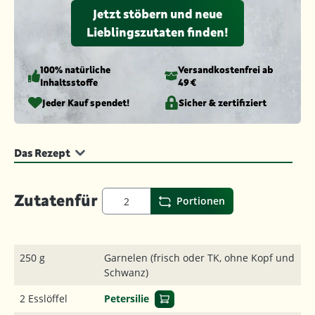
Jetzt stöbern und neue
Lieblingszutaten finden!
100% natürliche
Versandkosten­frei ab
Inhaltsstoffe
49 €
Jeder Kauf spendet!
Sicher & zertifiziert
Das Rezept
Zutaten
für
Portionen
250 g
Garnelen (frisch oder TK, ohne Kopf und
Schwanz)
2 Esslöffel
Petersilie