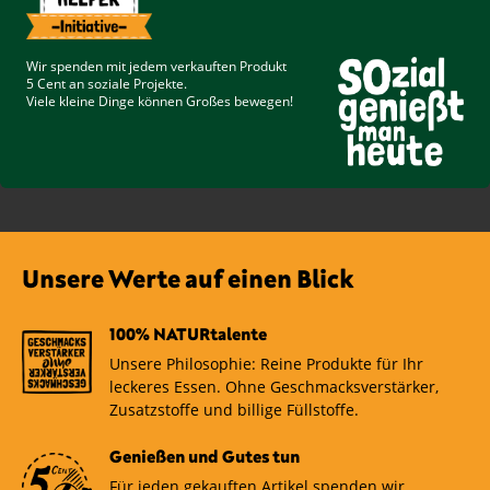
Wir spenden mit jedem verkauften Produkt
5 Cent
an soziale Projekte.
Viele kleine Dinge können Großes bewegen!
Unsere Werte auf einen Blick
100% NATURtalente
Unsere Philosophie: Reine Produkte für Ihr
leckeres Essen. Ohne Geschmacksverstärker,
Zusatzstoffe und billige Füllstoffe.
Genießen und Gutes tun
Für jeden gekauften Artikel spenden wir