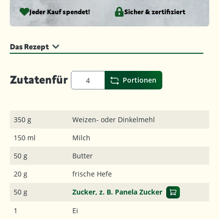
Jeder Kauf spendet!
Sicher & zertifiziert
Das Rezept
Zutaten
für
Portionen
350 g
Weizen- oder Dinkelmehl
150 ml
Milch
50 g
Butter
20 g
frische Hefe
50 g
Zucker, z. B. Panela Zucker
1
Ei