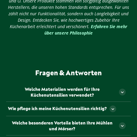
und O. Unsere Produkte stammen von sorgfältig ausgewählten
Herstellern, die unseren hohen Standards entsprechen. Für uns
zählt nicht nur Funktionalität, sondern auch Langlebigkeit und
Design. Entdecken Sie, wie hochwertiges Zubehör Ihre
Küchenarbeit erleichtert und verschönert.
Erfahren Sie mehr
über unsere Philosophie
Fragen & Antworten
Welche Materialien werden für Ihre
Küchenutensilien verwendet?
Unsere Küchenutensilien werden aus hochwertigen,
Wie pflege ich meine Küchenutensilien richtig?
langlebigen Materialien gefertigt, die sorgfältig
ausgewählt wurden, um Ihnen ein optimales
Die Pflege unserer Küchenutensilien hängt vom
Welche besonderen Vorteile bieten Ihre Mühlen
Kocherlebnis zu bieten. Von robustem Edelstahl bis
jeweiligen Material ab. In der Regel sollten sie nach
und Mörser?
hin zu elegantem Glas – wir achten darauf, dass
Gebrauch mit warmem Wasser und einem milden
jedes Material sowohl funktional als auch ästhetisch