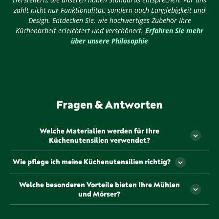
zählt nicht nur Funktionalität, sondern auch Langlebigkeit und
Design. Entdecken Sie, wie hochwertiges Zubehör Ihre
Küchenarbeit erleichtert und verschönert.
Erfahren Sie mehr
über unsere Philosophie
Fragen & Antworten
Welche Materialien werden für Ihre
Küchenutensilien verwendet?
Unsere Küchenutensilien werden aus hochwertigen,
Wie pflege ich meine Küchenutensilien richtig?
langlebigen Materialien gefertigt, die sorgfältig
ausgewählt wurden, um Ihnen ein optimales
Die Pflege unserer Küchenutensilien hängt vom
Welche besonderen Vorteile bieten Ihre Mühlen
Kocherlebnis zu bieten. Von robustem Edelstahl bis
jeweiligen Material ab. In der Regel sollten sie nach
und Mörser?
hin zu elegantem Glas – wir achten darauf, dass
Gebrauch mit warmem Wasser und einem milden
jedes Material sowohl funktional als auch ästhetisch
Reinigungsmittel gereinigt und gründlich getrocknet
Unsere Mühlen und Mörser sind so konzipiert, dass
ansprechend ist.